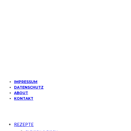
MARMELADEN & CO.
Mirabellenmarmelade mit Vanille
MARMELADEN & CO.
Erdbeermarmelade aus dem Dampfbackofen
IMPRESSUM
DATENSCHUTZ
ABOUT
KONTAKT
REZEPTE